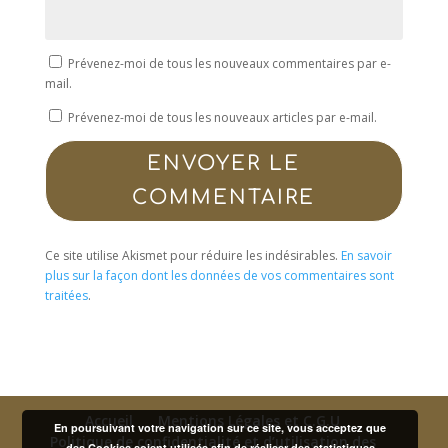
Prévenez-moi de tous les nouveaux commentaires par e-
mail.
Prévenez-moi de tous les nouveaux articles par e-mail.
ENVOYER LE
COMMENTAIRE
Ce site utilise Akismet pour réduire les indésirables.
En savoir
plus sur la façon dont les données de vos commentaires sont
traitées
.
Accueil
Mentions Légales et C.G.U
En poursuivant votre navigation sur ce site, vous acceptez que
Politique de confidentialité et d’utilisation des
des Cookies soient utilisés afin de réaliser des statistiques