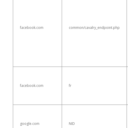
facebook.com
common/cavalry_endpoint.php
facebook.com
fr
google.com
NID