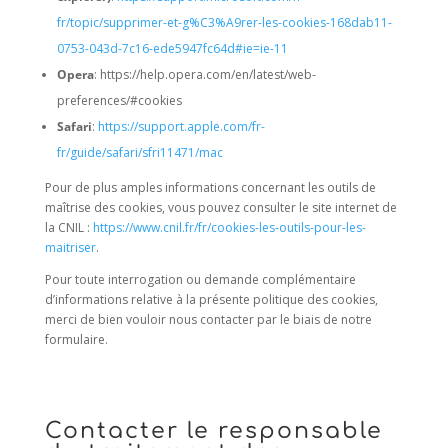
fr/topic/supprimer-et-g%C3%A9rer-les-cookies-168dab11-
0753-043d-7c16-ede5947fc64d#ie=ie-11
Opera
: https://help.opera.com/en/latest/web-
preferences/#cookies
Safari
:
https://support.apple.com/fr-
fr/guide/safari/sfri11471/mac
Pour de plus amples informations concernant les outils de
maîtrise des cookies, vous pouvez consulter le site internet de
la CNIL :
https://www.cnil.fr/fr/cookies-les-outils-pour-les-
maitriser
.
Pour toute interrogation ou demande complémentaire
d’informations relative à la présente politique des cookies,
merci de bien vouloir nous contacter par le biais de notre
formulaire.
Contacter le responsable