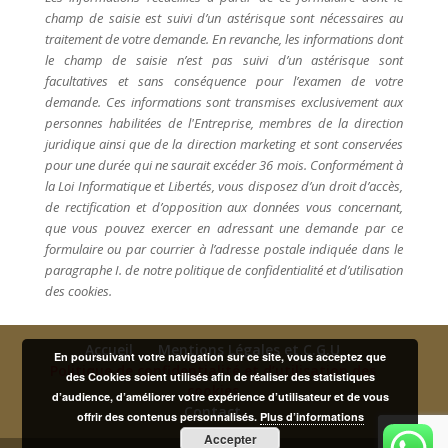
champ de saisie est suivi d’un astérisque sont nécessaires au
traitement de votre demande. En revanche, les informations dont
le champ de saisie n’est pas suivi d’un astérisque sont
facultatives et sans conséquence pour l’examen de votre
demande. Ces informations sont transmises exclusivement aux
personnes habilitées de l'Entreprise, membres de la direction
juridique ainsi que de la direction marketing et sont conservées
pour une durée qui ne saurait excéder 36 mois. Conformément à
la Loi Informatique et Libertés, vous disposez d’un droit d’accès,
de rectification et d’opposition aux données vous concernant,
que vous pouvez exercer en adressant une demande par ce
formulaire ou par courrier à l’adresse postale indiquée dans le
paragraphe I. de notre politique de confidentialité et d’utilisation
des cookies.
Accueil
Mentions Légales et C.G.U
En poursuivant votre navigation sur ce site, vous acceptez que
Politique de confidentialité et d’utilisation des
des Cookies soient utilisés afin de réaliser des statistiques
cookies
d’audience, d’améliorer votre expérience d’utilisateur et de vous
Contact
offrir des contenus personnalisés.
Plus d’informations
Accepter