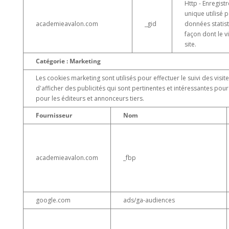
Http - Enregistr
unique utilisé 
academieavalon.com
_gid
données statist
façon dont le vis
site.
Catégorie : Marketing
Les cookies marketing sont utilisés pour effectuer le suivi des visit
d'afficher des publicités qui sont pertinentes et intéressantes pour 
pour les éditeurs et annonceurs tiers.
Fournisseur
Nom
academieavalon.com
_fbp
google.com
ads/ga-audiences