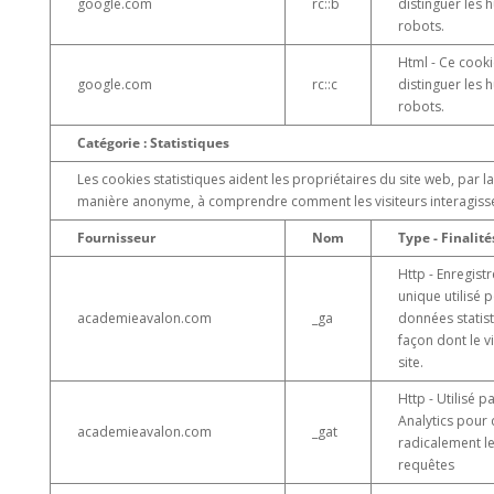
google.com
rc::b
distinguer les 
robots.
Html - Ce cooki
google.com
rc::c
distinguer les 
robots.
Catégorie : Statistiques
Les cookies statistiques aident les propriétaires du site web, par 
manière anonyme, à comprendre comment les visiteurs interagissen
Fournisseur
Nom
Type - Finalité
Http - Enregistr
unique utilisé 
academieavalon.com
_ga
données statist
façon dont le vis
site.
Http - Utilisé 
Analytics pour
academieavalon.com
_gat
radicalement le
requêtes