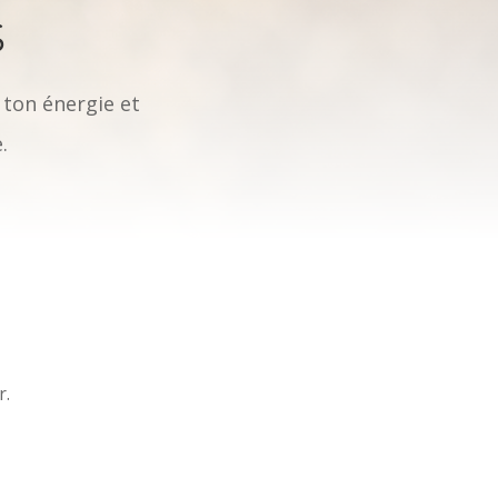
s
r ton énergie et
.
r.