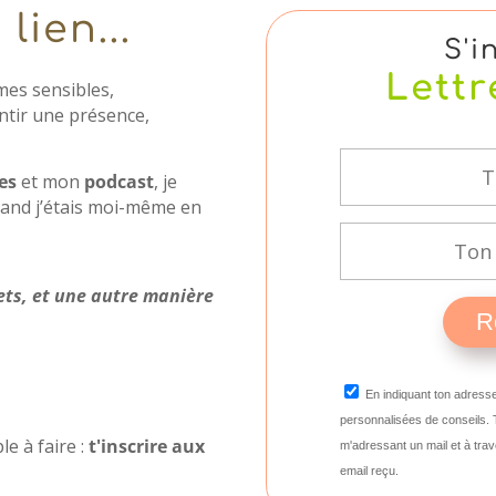
lien...
S'i
Lettr
es sensibles,
ntir une présence,
les
et mon
podcast
, je
uand j’étais moi-même en
ets, et une autre manière
R
En indiquant ton adresse
personnalisées de conseils. 
e à faire :
t'inscrire aux
m'adressant un mail et à trav
email reçu.